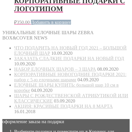
КОРПОРАТИВНЫЕ ПОДАРКИ С
ЛОГОТИПОМ
₽
350.00
Добавить в корзину
УНИКАЛЬНЫЕ ЕЛОЧНЫЕ ШАРЫ ZEBRA
BOX&COVER NEWS
ЧТО ПОДАРИТЬ НА НОВЫЙ ГОД 2021 – БОЛЬШОЙ
ЕЛОЧНЫЙ ШАР
10.09.2020
ЗАКАЗАТЬ СЛАДКИЕ ПОДАРКИ НА НОВЫЙ ГОД
10.09.2020
НАБОР ЕЛОЧНЫХ ШАРОВ – 3 ШАРА
08.09.2020
КОРПОРАТИВНЫЕ НОВОГОДНИЕ ПОДАРКИ 2021:
набор с 5-ю елочными шарами
04.09.2020
ЕЛОЧНЫЕ ШАРЫ КУПИТЬ: большой шар 10 см в
коробке
04.09.2020
ШАРЫ С РОЖДЕСТВЕНСКОЙ АТРИБУТИКОЙ ИЛИ
КЛАССИЧЕСКИЕ
03.09.2020
АКЦИЯ: КРАСИВЫЕ ПОДАРКИ НА 8 МАРТА
16.01.2018
оформление заказа на подарки
Выберите подарки и поместите их в Корзину для