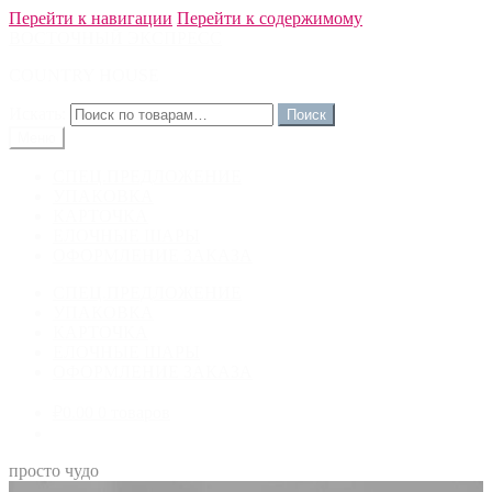
Перейти к навигации
Перейти к содержимому
ВОСТОЧНЫЙ ЭКСПРЕСС
COUNTRY HOUSE
Искать:
Меню
СПЕЦ.ПРЕДЛОЖЕНИЕ
УПАКОВКА
КАРТОЧКА
ЕЛОЧНЫЕ ШАРЫ
ОФОРМЛЕНИЕ ЗАКАЗА
СПЕЦ.ПРЕДЛОЖЕНИЕ
УПАКОВКА
КАРТОЧКА
ЕЛОЧНЫЕ ШАРЫ
ОФОРМЛЕНИЕ ЗАКАЗА
₽0.00
0 товаров
просто чудо