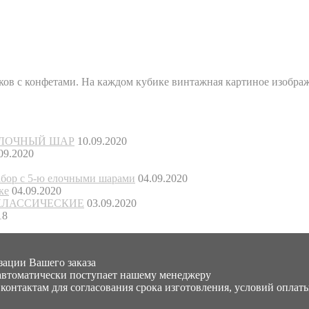
иков с конфетами. На каждом кубике винтажная картиное изобра
 ЕЛОЧНЫЙ ШАР
10.09.2020
09.2020
 с 5-ю елочными шарами
04.09.2020
ке
04.09.2020
КЛАССИЧЕСКИЕ
03.09.2020
18
зации Вашего заказа
автоматически поступает нашему менеджеру
контактам для согласования срока изготовления, условий оплат