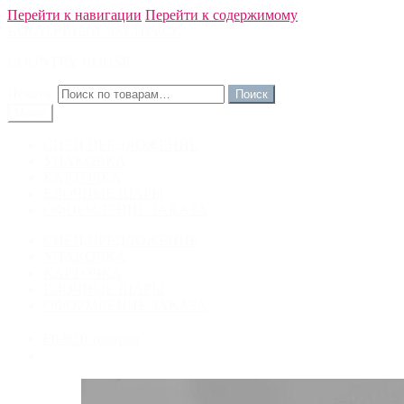
Перейти к навигации
Перейти к содержимому
ВОСТОЧНЫЙ ЭКСПРЕСС
COUNTRY HOUSE
Искать:
Меню
СПЕЦ.ПРЕДЛОЖЕНИЕ
УПАКОВКА
КАРТОЧКА
ЕЛОЧНЫЕ ШАРЫ
ОФОРМЛЕНИЕ ЗАКАЗА
СПЕЦ.ПРЕДЛОЖЕНИЕ
УПАКОВКА
КАРТОЧКА
ЕЛОЧНЫЕ ШАРЫ
ОФОРМЛЕНИЕ ЗАКАЗА
₽0.00
0 товаров