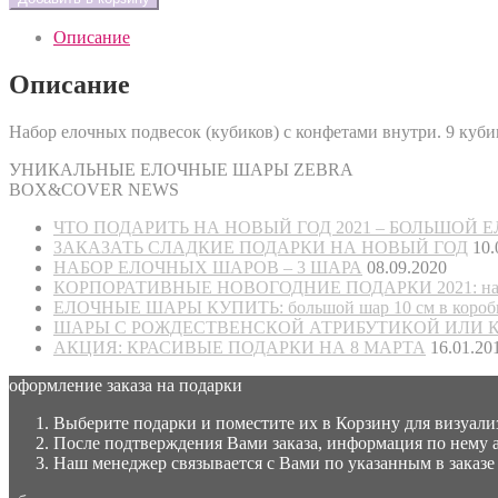
Описание
Описание
Набор елочных подвесок (кубиков) с конфетами внутри. 9 куб
УНИКАЛЬНЫЕ ЕЛОЧНЫЕ ШАРЫ ZEBRA
BOX&COVER NEWS
ЧТО ПОДАРИТЬ НА НОВЫЙ ГОД 2021 – БОЛЬШОЙ
ЗАКАЗАТЬ СЛАДКИЕ ПОДАРКИ НА НОВЫЙ ГОД
10.
НАБОР ЕЛОЧНЫХ ШАРОВ – 3 ШАРА
08.09.2020
КОРПОРАТИВНЫЕ НОВОГОДНИЕ ПОДАРКИ 2021: набор
ЕЛОЧНЫЕ ШАРЫ КУПИТЬ: большой шар 10 см в короб
ШАРЫ С РОЖДЕСТВЕНСКОЙ АТРИБУТИКОЙ ИЛИ 
АКЦИЯ: КРАСИВЫЕ ПОДАРКИ НА 8 МАРТА
16.01.20
оформление заказа на подарки
Выберите подарки и поместите их в Корзину для визуали
После подтверждения Вами заказа, информация по нему 
Наш менеджер связывается с Вами по указанным в заказе 