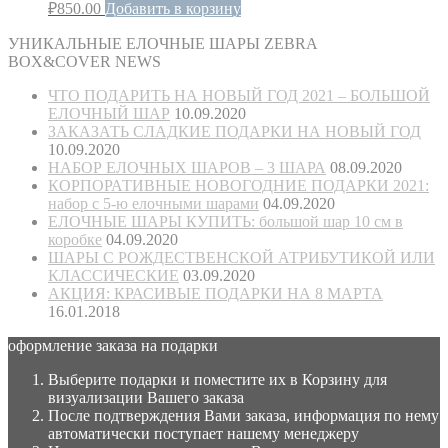
₽
850.00
Добавить в корзину
УНИКАЛЬНЫЕ ЕЛОЧНЫЕ ШАРЫ ZEBRA
BOX&COVER NEWS
ЧТО ПОДАРИТЬ НА НОВЫЙ ГОД 2021 – БОЛЬШОЙ
ЕЛОЧНЫЙ ШАР
10.09.2020
ЗАКАЗАТЬ СЛАДКИЕ ПОДАРКИ НА НОВЫЙ ГОД
10.09.2020
НАБОР ЕЛОЧНЫХ ШАРОВ – 3 ШАРА
08.09.2020
КОРПОРАТИВНЫЕ НОВОГОДНИЕ ПОДАРКИ 2021:
набор с 5-ю елочными шарами
04.09.2020
ЕЛОЧНЫЕ ШАРЫ КУПИТЬ: большой шар 10 см в
коробке
04.09.2020
ШАРЫ С РОЖДЕСТВЕНСКОЙ АТРИБУТИКОЙ ИЛИ
КЛАССИЧЕСКИЕ
03.09.2020
АКЦИЯ: КРАСИВЫЕ ПОДАРКИ НА 8 МАРТА
16.01.2018
оформление заказа на подарки
Выберите подарки и поместите их в Корзину для
визуализации Вашего заказа
После подтверждения Вами заказа, информация по нему
автоматически поступает нашему менеджеру