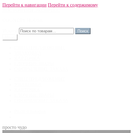
Перейти к навигации
Перейти к содержимому
ВОСТОЧНЫЙ ЭКСПРЕСС
COUNTRY HOUSE
Искать:
Меню
СПЕЦ.ПРЕДЛОЖЕНИЕ
УПАКОВКА
КАРТОЧКА
ЕЛОЧНЫЕ ШАРЫ
ОФОРМЛЕНИЕ ЗАКАЗА
СПЕЦ.ПРЕДЛОЖЕНИЕ
УПАКОВКА
КАРТОЧКА
ЕЛОЧНЫЕ ШАРЫ
ОФОРМЛЕНИЕ ЗАКАЗА
₽0.00
0 товаров
просто чудо